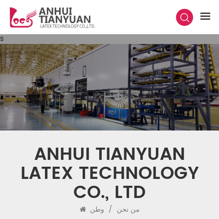
s
ANHUI TIANYUAN
LATEX TECHNOLOGY
CO., LTD
من نحن
/
وطن