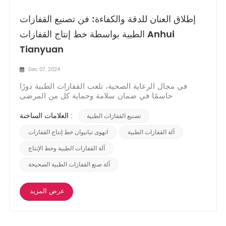
إطلاق العنان للدقة والكفاءة: فن تصنيع القفازات
الطبية بواسطة خط إنتاج القفازات Anhui
Tianyuan
Dec 07, 2024
في مجال الرعاية الصحية، تلعب القفازات الطبية دورًا
حاسمًا في ضمان سلامة وحماية كل من المرضى
ومتخصصي الرعاية الصحية. خلف الكواليس، تكون الآلات
وخطوط الإنتاج المتقدمة مسؤولة عن الإنتاج السلس لهذه
العلامات الساخنة :
تصنيع القفازات الطبية
المنتجات الأساسية. في منشور المدونة هذا، سوف
نستكشف الفن المعقد لـ صناعة القفازات الطبية، مع
آلة القفازات الطبية
انهوى تيانيوان خط إنتاج القفازات
التركيز على...
آلة القفازات الطبية وخط الإنتاج
آلة صنع القفازات الطبية الصحيحة
عرض المزيد