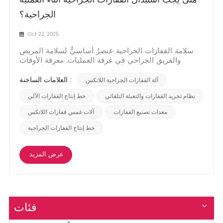
الجراحية؟
Oct 22, 2025
سلامة القفازات الجراحية عنصرٌ أساسيٌّ لسلامة المريض
والفريق الجراحي في غرفة العمليات. معرفة الأوقات
الدقيقة لتغيير القفازات أثناء العملية الجراحية أمرٌ أساسيٌّ
للحفاظ على تعقيم مكان الجراحة ومنع التهاباته. السبب
العلامات الساخنة :
آلة القفازات الجراحية اللاتكس
الأكثر وضوحًا وغير القابل للتفاوض لتغيير القفاز فورًا
هوثقب أو تمزق أو قطع مرئيأي خلل ف...
نظام تجريد القفازات والتعبئة التلقائي
خط إنتاج القفازات الآلي
معدات تصنيع القفازات
آلات غمس قفازات اللاتكس
خط إنتاج القفازات الجراحية
عرض المزيد
فئات