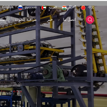
中文
हिन्दी
العربية
русский
English
اتصل بنا
خبر
مراقبة الجودة
منت