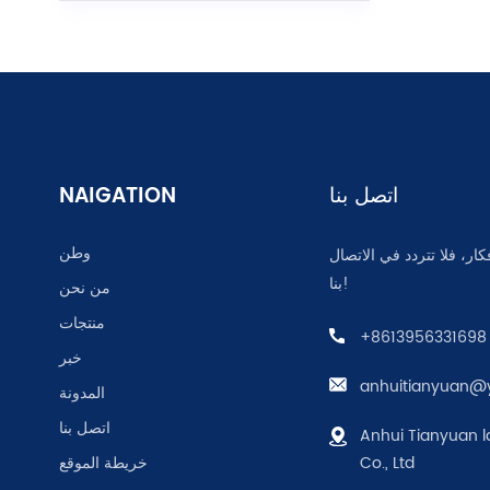
اتصل بنا
NAIGATION
وطن
كار، فلا تتردد في الاتصال
بنا!
من نحن
منتجات
+8613956331698
خبر
anhuitianyuan@
المدونة
اتصل بنا
Anhui Tianyuan l
Co., Ltd
خريطة الموقع