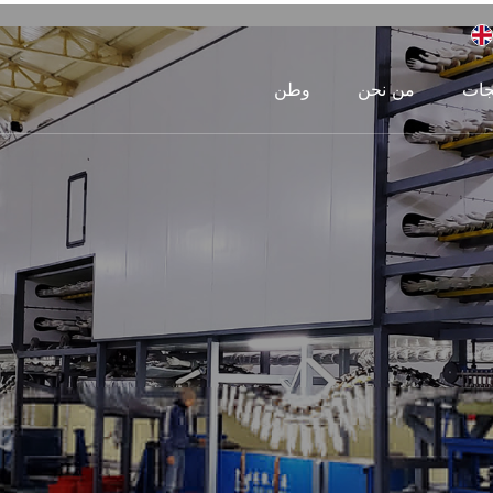
جات
من نحن
وطن