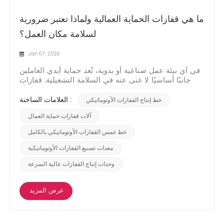
ما هي قفازات الحماية العمالية ولماذا تعتبر ضرورية
لسلامة مكان العمل؟
Jan 07, 2026
في أي بيئة عمل صناعية أو يدوية، تُعد حماية أيدي العاملين
جانبًا أساسيًا لا غنى عنه في السلامة التشغيلية. قفازات
حماية العمال، والتي تُعرف غالبًا بقفازات السلامة أو
القفازات الصناعية، هي أغطية متخصصة لليدين مصممة
العلامات الساخنة :
خط إنتاج القفازات الأوتوماتيكي
لحماية العمال من مجموعة واسعة من المخاطر. على عكس
القفازات العادية، تُصنع هذه القفازات...
آلات قفازات حماية العمال
خط غمس القفازات الأوتوماتيكي بالكامل
معدات تصنيع القفازات الأوتوماتيكية
وحدات إنتاج القفازات عالية السرعة
عرض المزيد