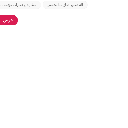
آلة تصنيع قفازات اللاتكس
خط إنتاج قفازات مؤتمت با
عرض ال