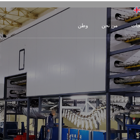
جات
من نحن
وطن