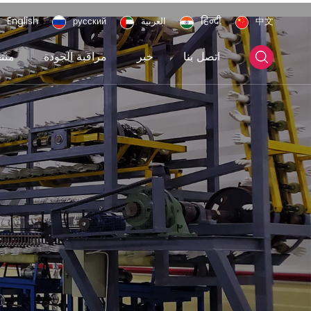
中文
हिन्दी
العربية
русский
English
اتصل بنا
خبر
مراقبة الجودة
منت