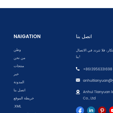
اتصل بنا
NAIGATION
وطن
كار، فلا تتردد في الاتصال
بنا!
من نحن
منتجات
+8613956331698
خبر
anhuitianyuan@
المدونة
اتصل بنا
Anhui Tianyuan l
Co., Ltd
خريطة الموقع
.XML