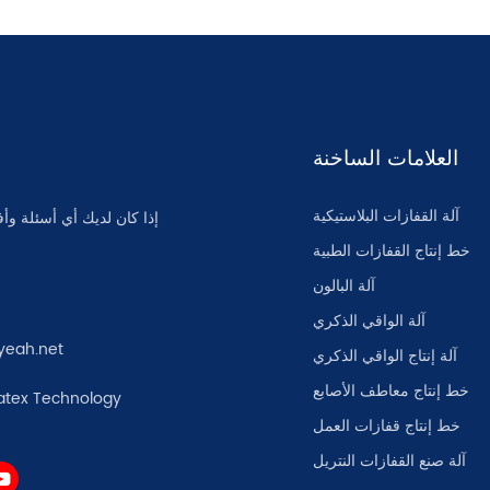
العلامات الساخنة
آلة القفازات البلاستيكية
إذا كان لديك أي أسئلة وأف
خط إنتاج القفازات الطبية
آلة البالون
آلة الواقي الذكري
yeah.net
آلة إنتاج الواقي الذكري
خط إنتاج معاطف الأصابع
atex Technology
خط إنتاج قفازات العمل
آلة صنع القفازات النتريل