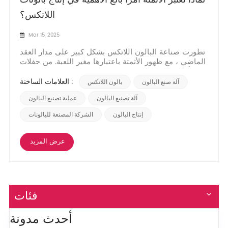
اللاتكس؟
Mar 15, 2025
تطورت صناعة البالون اللاتكس بشكل كبير على مدار العقد
الماضي ، مع ظهور الأتمتة باعتبارها مغير اللعبة. من حفلات
أعياد الميلاد إلى الأحداث الكبرى ، تظل البالونات رمزًا
عالميًا للاحتفال ، ولكن وراء ألوانها النابضة بالحياة تكمن
العلامات الساخنة :
آلة صنع البالون
بالون اللاتكس
عملية التصنيع التي تتطلب الدقة والسرعة والاتساق. الأتمتة
ليست مجرد كلمة طنان...
آلة تصنيع البالون
عملية تصنيع البالون
إنتاج البالون
الشركة المصنعة للبالونات
عرض المزيد
فئات
أحدث مدونة