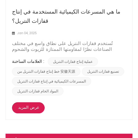
ما هي المسرعات الكيميائية المستخدمة في إنتاج
قفازات النتريل؟
Jan 04, 2025
تُستخدم قفازات النتريل على نطاق واسع في مختلف
الصناعات نظرًا لمقاومتها الممتازة للزيوت والشحوم
والمواد الكيميائية. ال عملية إنتاج قفازات النتريل يتضمن
العديد من المكونات الرئيسية، أحدها المسرعات الكيميائية.
العلامات الساخنة :
عملية إنتاج قفازات النتريل
تلعب هذه المسرعات دورًا حاسمًا في عملية الفلكنة، مما
يعزز سرعة وجودة المنتج النهائي. المسرعا...
تصنيع قفازات النتريل
خط إنتاج قفازات النتريل من 安徽天源
المسرعات الكيميائية في إنتاج قفازات النتريل
المواد الخام قفازات النتريل
عرض المزيد