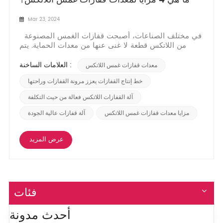
Mar 23, 2024
في مختلف الصناعات، أصبحت قفازات الغمس المصنوعة
من اللاتكس قطعة لا غنى عنها من معدات الحماية. يتم
تصنيع هذه القفازات من خلال عملية تعرف باسم غمس
اللاتكس، وتوفر القفازات الناتجة مجموعة من المزايا
العلامات الساخنة :
معدات قفازات غمس اللاتكس
وتمتلك خصائص مميزة تجعلها مطلوبة للغاية في العديد من
القطاعات. في منشور المدونة هذا، سوف نستكشف مز...
خط إنتاج القفازات يعزز مرونة القفازات وراحتها
آلة القفازات اللاتكس فعالة من حيث التكلفة
مزايا معدات قفازات غمس اللاتكس
آلة قفازات عالية الجودة
عرض المزيد
فئات
أحدث مدونة