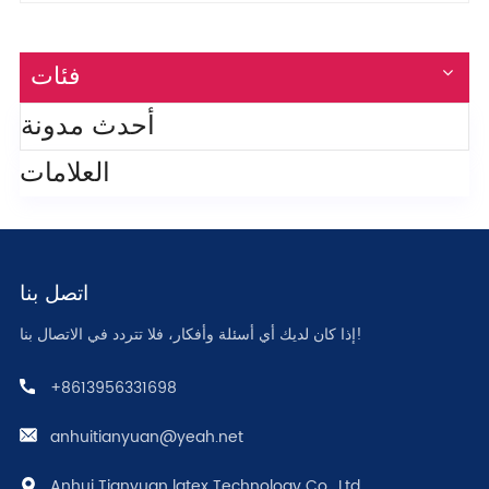
فئات
أحدث مدونة
العلامات
اتصل بنا
إذا كان لديك أي أسئلة وأفكار، فلا تتردد في الاتصال بنا!
+8613956331698
anhuitianyuan@yeah.net
Anhui Tianyuan latex Technology Co., Ltd