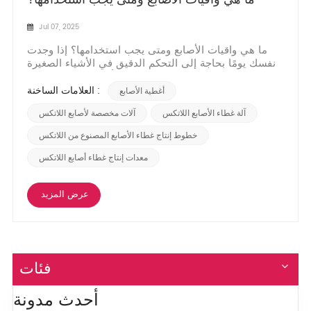
Jul 07, 2025
ما هي واقيات الأصابع ومتى يجب استخدامها؟ إذا وجدت
نفسك يومًا بحاجة إلى التحكم الدقيق في الأشياء الصغيرة
- سواء كان ذلك وضع المستحضر أو ​​التعامل مع عينات
المختبر الدقيقة أو عمل مانيكير - فمن المحتمل أنك
العلامات الساخنة :
واجهتأطراف الأصابعأكمام صغيرة مرنة مصممة لحماية
الأصابع مع الحفاظ على خفة الحركة. هذه الأدوات ال...
آلة غطاء الأصابع اللاتكس
آلات مخصصة لأصابع اللاتكس
خطوط إنتاج غطاء الأصابع المصنوع من اللاتكس
معدات إنتاج غطاء أصابع اللاتكس
عرض المزيد
فئات
أحدث مدونة