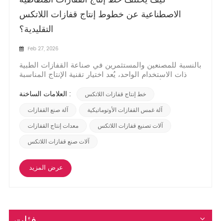
الاصطناعية عن خطوط إنتاج قفازات اللاتكس
التقليدية؟
Feb 27, 2026
بالنسبة للمصنعين والمستثمرين في صناعة القفازات الطبية
ذات الاستخدام الواحد، يُعد اختيار تقنية الإنتاج المناسبة
بنفس أهمية اختيار مادة القفاز النهائية. فبينما تشترك
قفازات المطاط الصناعي (مثل النتريل) وقفازات اللاتكس
العلامات الساخنة :
خط إنتاج قفازات اللاتكس
الطبيعي في مبدأ التصنيع بالغمس، إلا أن خطوط إنتاجها
مصممة بعمليات مختلفة للتعامل مع...
آلة غمس القفازات الأوتوماتيكية
آلة صنع القفازات
آلات تصنيع قفازات اللاتكس
معدات إنتاج القفازات
آلات صنع قفازات اللاتكس
عرض المزيد
فئات