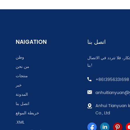
اتصل بنا
NAIGATION
وطن
كار، فلا تتردد في الاتصال
بنا!
من نحن
منتجات
+8613956331698
خبر
anhuitianyuan@
المدونة
اتصل بنا
Anhui Tianyuan l
Co., Ltd
خريطة الموقع
.XML