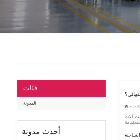
فئات
نهائي؟
المدونة
May 17
يث آلات
لمتقدمة
أحدث مدونة