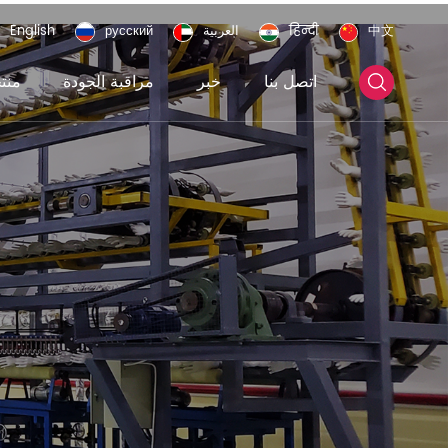
中文
हिन्दी
العربية
русский
English
اتصل بنا
خبر
مراقبة الجودة
منت