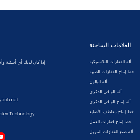
العلامات الساخنة
آلة القفازات البلاستيكية
إذا كان لديك أي أسئلة وأف
خط إنتاج القفازات الطبية
آلة البالون
آلة الواقي الذكري
yeah.net
آلة إنتاج الواقي الذكري
خط إنتاج معاطف الأصابع
atex Technology
خط إنتاج قفازات العمل
آلة صنع القفازات النتريل