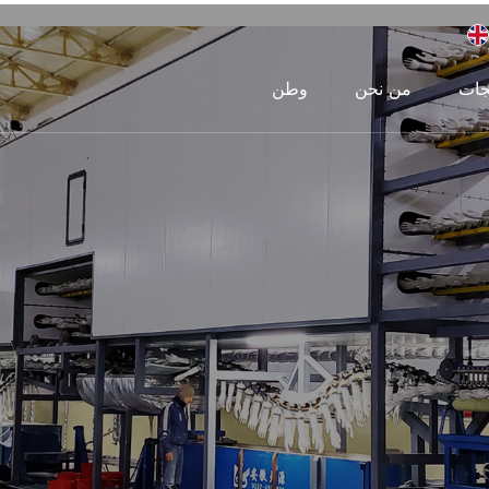
جات
من نحن
وطن