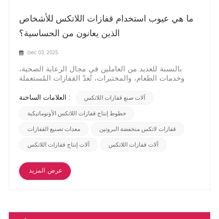
ما هي عيوب استخدام قفازات اللاتكس للأشخاص
الذين يعانون من الحساسية؟
Dec 03, 2025
بالنسبة للعديد من العاملين في مجال الرعاية الصحية،
وخدمات الطعام، والمختبرات، تُعدّ القفازات المُستعملة
لمرة واحدة من معدات الوقاية الشخصية اليومية الأساسية.
وبينما تُقدّر قفازات اللاتكس الطبيعي لمرونتها الممتازة
العلامات الساخنة :
آلات صنع قفازات اللاتكس
وراحتها وحمايتها العازلة، إلا أنها تُشكّل تحديًا كبيرًا لشريحة
من السكان: الأشخاص الذ...
خطوط إنتاج قفازات اللاتكس الأوتوماتيكية
قفازات لاتكس منخفضة البروتين
معدات تصنيع القفازات
آلات قفازات اللاتكس
آلات إنتاج قفازات اللاتكس
عرض المزيد