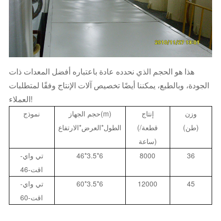
هذا هو الحجم الذي نحدده عادة باعتباره أفضل المعدات ذات
الجودة، وبالطبع، يمكننا أيضًا تخصيص آلات الإنتاج وفقًا لمتطلبات
العملاء!
وزن
إنتاج
)
m
حجم الجهاز(
نموذج
(طن)
(قطعة/
الطول*العرض*الارتفاع
ساعة)
36
8000
46*3.5*6
تي واي-
اقت-46
45
12000
60*3.5*6
تي واي-
اقت-60