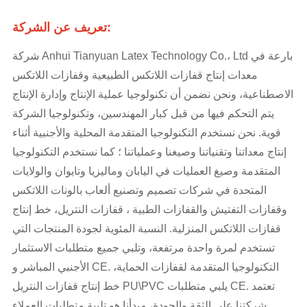
تعريف عن الشركة:
شركة Anhui Tianyuan Latex Technology Co.، Ltd بارعة في
معدات إنتاج قفازات اللاتكس الطبيعية وقفازات اللاتكس
الاصطناعية، ونحن نضمن أن تكنولوجيا عملية الإنتاج وإدارة الإنتاج
يتم التحكم فيها من قبل كبار المهندسين، وتكنولوجيا الشركة
قوية. نحن نستخدم التكنولوجيا المتقدمة المحلية والأجنبية أثناء
إنتاج معداتنا وتقنياتنا وصيغنا وعملياتنا ؛ كما نستخدم التكنولوجيا
المتقدمة وصيغ العمليات في اليابان وماليزيا وتايوان والولايات
المتحدة في شركات تصميم وتصنيع ألعاب بالونات اللاتكس
وقفازات التفتيش والقفازات الطبية ، قفازات النتريل، خط إنتاج
قفازات اللاتكس المنزلية. النسبة المئوية لجودة المنتجات التي
تستخدم لمرة واحدة مرتفعة، وتلبي جميع متطلبات الاستثمار
الأجنبي المباشر و CE. التكنولوجيا المتقدمة لقفازات الحماية،
خط إنتاج قفازات النتريل PU\PVC يلبي متطلبات CE. تعتمد
شركتنا على الثقة والجودة، مبدأنا هو تلبية متطلبات العملاء