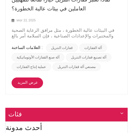
العاملين في بيئات عالية الخطورة؟
Mar 22, 2025
في البيئات عالية الخطورة ، مثل مرافق الرعاية الصحية
والمختبرات والإعدادات الصناعية ، فإن السلامة أمر بالغ
الأهمية. من بين معدات الحماية الأساسية ، تبرز قفازات
النتريل كخيار مفضل للمهنيين بسبب المتانة الاستثنائية
العلامات الساخنة :
آلة القفازات
قفازات النتريل
والمقاومة الكيميائية والراحة. تستكشف هذه المقالة سبب
أن تكون قفازات النتريل عنصرًا أساس...
آلة تصنيع قفازات النتريل
آلة صنع القفازات الأوتوماتيكية
مصنعي آلة قفازات النتريل
عملية إنتاج القفازات
عرض المزيد
فئات
أحدث مدونة