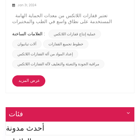
Jan 31, 2024
تعتبر قفازات اللاتكس من معدات الحماية الهامة
المستخدمة على نطاق واسع في الطب والمختبرات
والتجميل والتنظيف والعديد من المجالات الأخرى. هذه
المقالة سوف تعرفك على عملية إنتاج قفازات
العلامات الساخنة :
عملية إنتاج قفازات اللاتكس
اللاتكسu200eدعونا نتعلم معًا كيف نحمي أيدينا. الجزء 1:
الإعداد المادي يتطلب إنتاج قفازات اللاتكس تحضير العديد
خطوط تجميع القفازات
آلات تيانيوان
من...
إعداد المواد من آلة القفازات اللاتكس
مراقبة الجودة والتعبئة والتغليف لآلة القفازات اللاتكس
عرض المزيد
فئات
أحدث مدونة