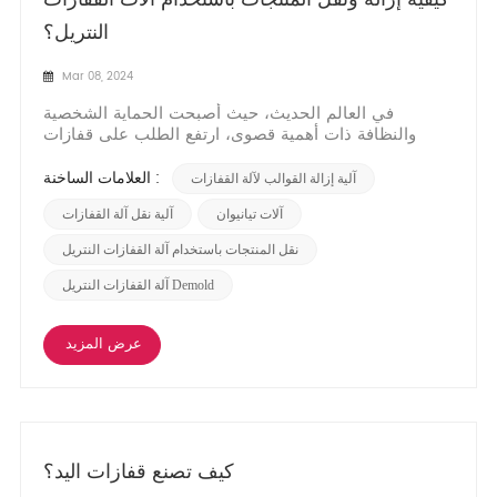
النتريل؟
Mar 08, 2024
في العالم الحديث، حيث أصبحت الحماية الشخصية
والنظافة ذات أهمية قصوى، ارتفع الطلب على قفازات
النتريل بشكل كبير. توفر قفازات النتريل راحة فائقة ومتانة
وحماية ضد المواد الكيميائية، مما يجعلها خيارًا شائعًا في
العلامات الساخنة :
آلية إزالة القوالب لآلة القفازات
مختلف الصناعات. ولتلبية هذا الطلب المتزايد، طور
المصنعون أساليب تصنيع فعالة وآلات متخصصة لتبس...
آلات تيانيوان
آلية نقل آلة القفازات
نقل المنتجات باستخدام آلة القفازات النتريل
آلة القفازات النتريل Demold
عرض المزيد
كيف تصنع قفازات اليد؟