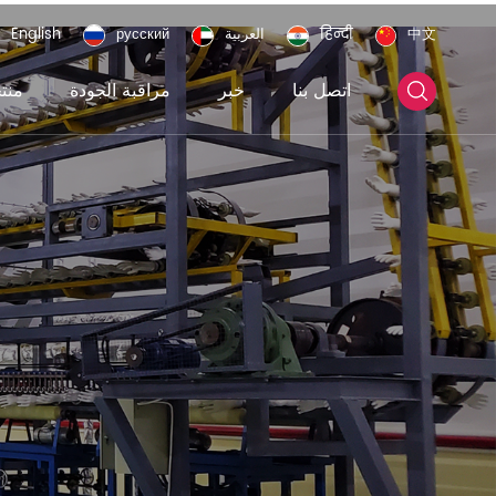
中文
हिन्दी
العربية
русский
English
اتصل بنا
خبر
مراقبة الجودة
منت