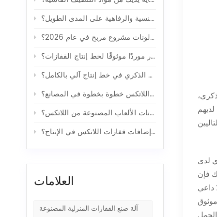
كيف تؤثر وسائل منع الحمل على الصحة الجنسية والرفاهية على المدى الطويل؟
هل صناعة البالونات مشروع مربح في عام 2026؟
كيف تختار موردًا موثوقًا لخط إنتاج القفازات؟
كيف يتم تصنيع الواقي الذكري في خط إنتاج آلي بالكامل؟
كيف تُصنع قفازات اللاتكس خطوة بخطوة في المصانع؟
ذكري،
لديهم
ما هي التطورات التكنولوجية التي حسّنت من كفاءة إنتاج بالونات الألعاب المصنوعة من اللاتكس؟
ما هي فوائد استخدام إضافات قفازات اللاتكس في الإنتاج؟
ي لدى
ك فإن
العلامات
لذكري أن يحقق نسبة فعالة في منع الحمل تزيد عن 90%، فلا داعي
موثوق
آلة صنع القفازات المنزلية المصنوعة