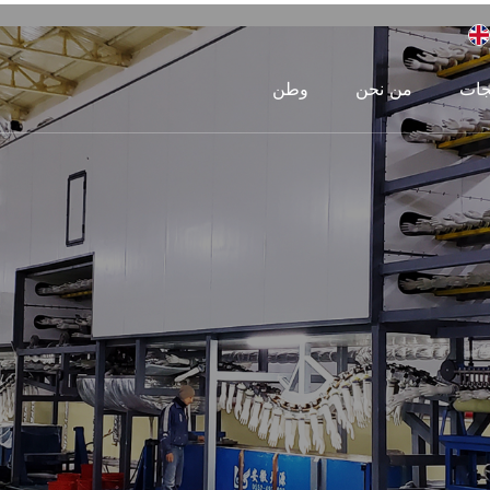
جات
من نحن
وطن