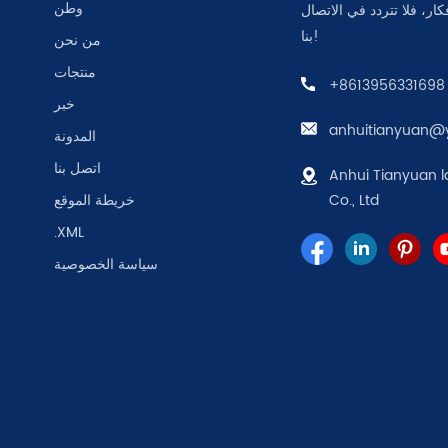
وطن
كار، فلا تتردد في الاتصال
بنا!
من نحن
منتجات
+8613956331698
خبر
anhuitianyuan@
المدونة
اتصل بنا
Anhui Tianyuan l
Co., Ltd
خريطة الموقع
.XML
سياسة الخصوصية