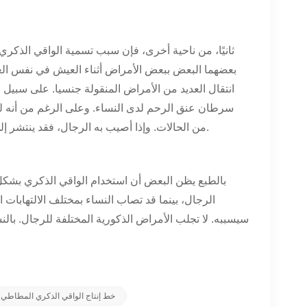
ثانيًا، من ناحية أخرى، فإن سبب تسمية الواقي الذكري ب
بعضهما البعض ببعض الأمراض أثناء العيش في نفس الغر
انتقال العديد من الأمراض المنقولة جنسيا. على سبي
سرطان عنق الرحم لدى النساء. وعلى الرغم من أنه ليس
من الحالات. وإذا أصيب به الرجال، فقد ينتشر إلى زوجاتهم أيضًا. لذلك ينصح باستخدام الواقي الذكري من أجل صحة الطرفين.
بالطبع يظن البعض أن استخدام الواقي الذكري بشك
الرجال، بينما قد تصاب النساء بمختلف الالتهابات ا
سيسببه. لا تجلب الأمراض الذكورية المختلفة للرجال. بالن
خط إنتاج الواقي الذكري المطاطي