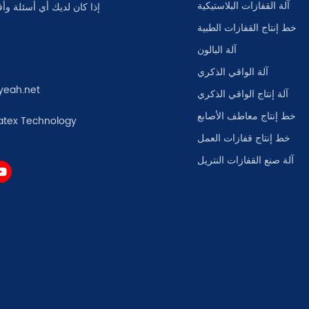
آلة القفازات البلاستيكية
إذا كان لديك أي أسئلة وأف
خط إنتاج القفازات الطبية
آلة البالون
آلة الواقي الذكري
yeah.net
آلة إنتاج الواقي الذكري
خط إنتاج معاطف الأصابع
atex Technology
خط إنتاج قفازات العمل
آلة صنع القفازات النتريل