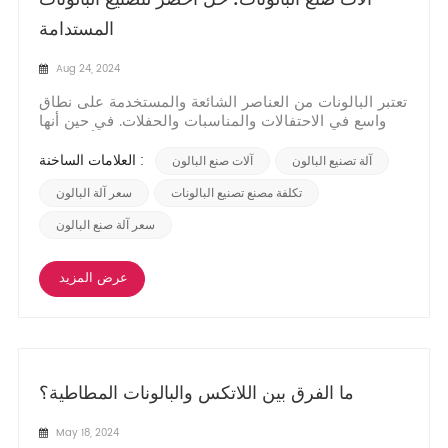
المستدامة
Aug 24, 2024
تعتبر البالونات من العناصر الشائعة والمستخدمة على نطاق
واسع في الاحتفالات والمناسبات والحفلات. في حين أنها
تجلب الفرح والألوان إلى مناسبات مختلفة، إلا أن عملية
التصنيع التقليدية للبالونات يمكن أن يكون لها تأثير سلبي
العلامات الساخنة :
آلة تصنيع البالون
آلات صنع البالون
على البيئة. ومع ذلك، مع ظهور ماكينات صنع البالونات، لقد
ظهر عصر جديد من صناعة البال...
تكلفة مصنع تصنيع البالونات
سعر آلة البالون
سعر آلة صنع البالون
عرض المزيد
ما الفرق بين اللاتكس والبالونات المطاطية؟
May 18, 2024