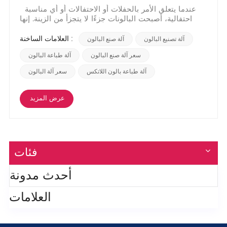
عندما يتعلق الأمر بالحفلات أو الاحتفالات أو أي مناسبة
احتفالية، أصبحت البالونات جزءًا لا يتجزأ من الزينة. إنها
تضيف لمسة نابضة بالحياة وشعورًا بالبهجة لأي حدث. ولكن
هل تساءلت يومًا عن الأنواع المختلفة من البالونات
العلامات الساخنة :
آلة تصنيع البالون
آلة صنع البالون
المتوفرة؟ على وجه الخصوص، ما الذي يميز بالونات
اللاتكس عن البالونات المطاطية؟...
سعر آلة صنع البالون
آلة طباعة البالون
آلة طباعة بالون اللاتكس
سعر آلة البالون
عرض المزيد
فئات
أحدث مدونة
العلامات