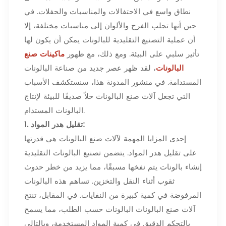
نطاق واسع في الاحتفالات والمناسبات والحفلات. في
حين أنها تجلب الفرح والألوان إلى مناسبات مختلفة، إلا
أن عملية التصنيع التقليدية للبالونات يمكن أن يكون لها
تأثير سلبي على البيئة. ومع ذلك، مع ظهور
ماكينات صنع
البالونات
، لقد ظهر عصر جديد من صناعة البالونات
المستدامة. في منشور المدونة هذا، سنستكشف الأسباب
التي تجعل آلات صنع البالونات حلاً صديقًا للبيئة لإنتاج
البالونات المستدام.
1. تقليل هدر المواد:
إحدى المزايا المهمة لآلات صنع البالونات هي قدرتها
على تقليل هدر المواد. يتضمن تصنيع البالونات التقليدية
إنشاء بالونات يتم نفخها مسبقًا، مما يزيد من خطر حدوث
ثقوب أثناء النقل والتخزين. تساهم هذه البالونات
المرفوضة في كمية كبيرة من النفايات. في المقابل، تنتج
آلات صنع البالونات البالونات حسب الطلب، مما يسمح
بالتحكم الدقيق في كمية المواد المستخدمة، وبالتالي