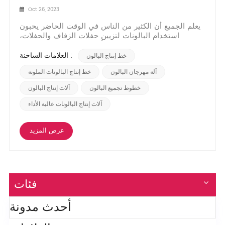
Oct 26, 2023
يعلم الجميع أن الكثير من الناس في الوقت الحاضر يحبون
استخدام البالونات لتزيين حفلات الزفاف والحفلات،
التجمعات والاجتماعات السنوية وأيام الشركة العائلية وغيرها
من المناسبات الاحتفالية. لماذا يحبون جميعًا استخدام
العلامات الساخنة :
خط إنتاج البالون
البالونات للزينة؟ إظهار البركات والجمال: لا يمكن
استخدام البالونات لتزيين الأماكن ف...
آلة مهرجان البالون
خط إنتاج البالونات الملونة
خطوط تجميع البالون
آلات إنتاج البالون
آلات إنتاج البالونات عالية الأداء
عرض المزيد
فئات
أحدث مدونة