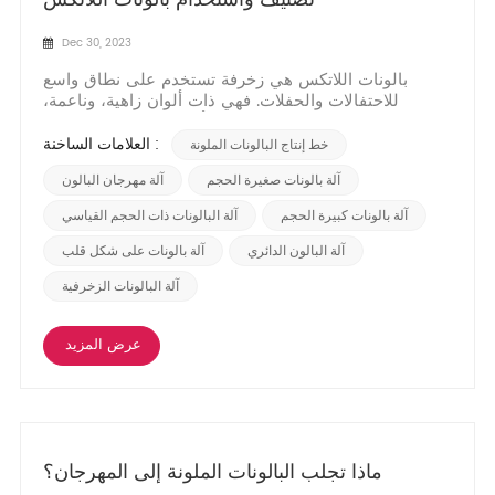
Dec 30, 2023
بالونات اللاتكس هي زخرفة تستخدم على نطاق واسع
للاحتفالات والحفلات. فهي ذات ألوان زاهية، وناعمة،
وبلاستيكية، وآمنة وصديقة للبيئة، وأصبحت اختيارات شائعة
بين الناس. في منشور المدونة هذا، سنقدم لك فئات
العلامات الساخنة :
خط إنتاج البالونات الملونة
مختلفة من بالونات اللاتكس واستخداماتها، على أمل
مساعدتك على فهم هذه الزخرفة السحرية المبهجة بشكل
آلة بالونات صغيرة الحجم
آلة مهرجان البالون
أفض...
آلة بالونات كبيرة الحجم
آلة البالونات ذات الحجم القياسي
آلة البالون الدائري
آلة بالونات على شكل قلب
آلة البالونات الزخرفية
عرض المزيد
ماذا تجلب البالونات الملونة إلى المهرجان؟