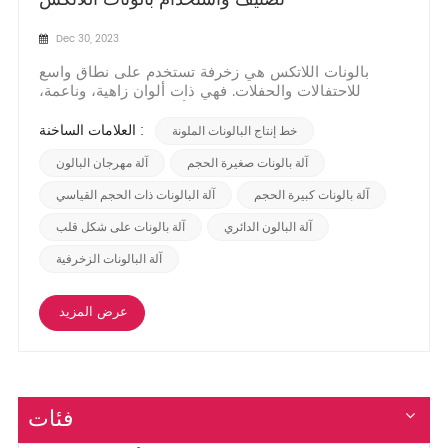
Dec 30, 2023
بالونات اللاتكس هي زخرفة تستخدم على نطاق واسع
للاحتفالات والحفلات. فهي ذات ألوان زاهية، وناعمة،
وبلاستيكية، وآمنة وصديقة للبيئة، وأصبحت اختيارات شائعة
بين الناس. في منشور المدونة هذا، سنقدم لك فئات
العلامات الساخنة :
خط إنتاج البالونات الملونة
مختلفة من بالونات اللاتكس واستخداماتها، على أمل
مساعدتك على فهم هذه الزخرفة السحرية المبهجة بشكل
آلة بالونات صغيرة الحجم
آلة مهرجان البالون
أفض...
آلة بالونات كبيرة الحجم
آلة البالونات ذات الحجم القياسي
آلة البالون الدائري
آلة بالونات على شكل قلب
آلة البالونات الزخرفية
عرض المزيد
فئات