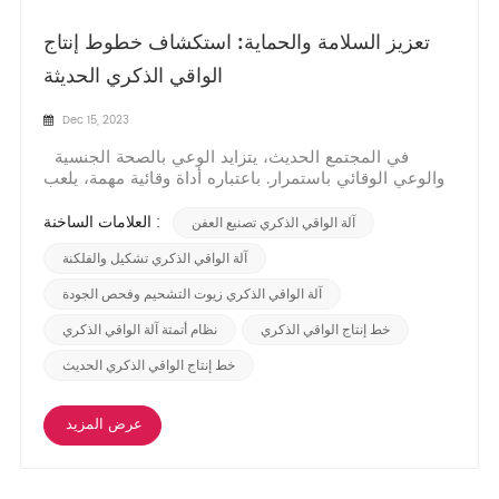
تعزيز السلامة والحماية: استكشاف خطوط إنتاج
الواقي الذكري الحديثة
Dec 15, 2023
في المجتمع الحديث، يتزايد الوعي بالصحة الجنسية
والوعي الوقائي باستمرار. باعتباره أداة وقائية مهمة، يلعب
الواقي الذكري دورًا حاسمًا في الوقاية من الأمراض
المنقولة جنسيًا وتجنب الحمل غير المقصود. ومن أجل تلبية
العلامات الساخنة :
آلة الواقي الذكري تصنيع العفن
احتياجات الجمهور، قامت خط إنتاج الواقي الذكري تعتمد
التكنولوجيا المتقدمة ومعايي...
آلة الواقي الذكري تشكيل والفلكنة
آلة الواقي الذكري زيوت التشحيم وفحص الجودة
خط إنتاج الواقي الذكري
نظام أتمتة آلة الواقي الذكري
خط إنتاج الواقي الذكري الحديث
عرض المزيد