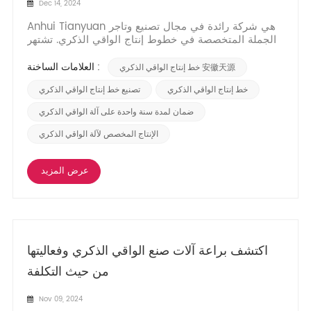
Dec 14, 2024
Anhui Tianyuan هي شركة رائدة في مجال تصنيع وتاجر
الجملة المتخصصة في خطوط إنتاج الواقي الذكري. تشتهر
شركتنا بالتزامها بالجودة ورضا العملاء، وتبرز في الصناعة
باستخدام مواد من الدرجة الأولى لضمان متانة وطول عمر
العلامات الساخنة :
خط إنتاج الواقي الذكري 安徽天源
أجهزتها. لا يضمن هذا التفاني في المكونات عالية الجودة
حصول العملاء على معدات موثوقة فحسب، ب...
خط إنتاج الواقي الذكري
تصنيع خط إنتاج الواقي الذكري
ضمان لمدة سنة واحدة على آلة الواقي الذكري
الإنتاج المخصص لآلة الواقي الذكري
عرض المزيد
اكتشف براعة آلات صنع الواقي الذكري وفعاليتها
من حيث التكلفة
Nov 09, 2024