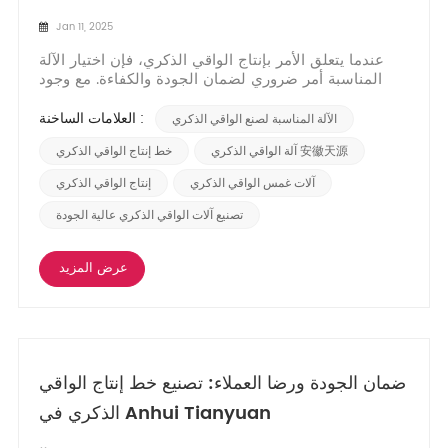
Jan 11, 2025
عندما يتعلق الأمر بإنتاج الواقي الذكري، فإن اختيار الآلة
المناسبة أمر ضروري لضمان الجودة والكفاءة. مع وجود
مجموعة واسعة من الخيارات المتاحة في السوق، قد يكون
من الصعب تحديد الماكينة الأكثر ملاءمة لاحتياجات الإنتاج
العلامات الساخنة :
الآلة المناسبة لصنع الواقي الذكري
الخاصة بك. من آلات غمس الواقي الذكري إلى معدات
التعبئة والتغليف، يلعب كل مكون من مكون...
آلة الواقي الذكري 安徽天源
خط إنتاج الواقي الذكري
آلات غمس الواقي الذكري
إنتاج الواقي الذكري
تصنيع آلات الواقي الذكري عالية الجودة
عرض المزيد
ضمان الجودة ورضا العملاء: تصنيع خط إنتاج الواقي
الذكري في Anhui Tianyuan