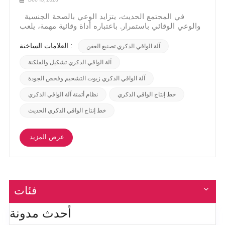
Dec 15, 2023
في المجتمع الحديث، يتزايد الوعي بالصحة الجنسية
والوعي الوقائي باستمرار. باعتباره أداة وقائية مهمة، يلعب
الواقي الذكري دورًا حاسمًا في الوقاية من الأمراض
المنقولة جنسيًا وتجنب الحمل غير المقصود. ومن أجل تلبية
العلامات الساخنة :
آلة الواقي الذكري تصنيع العفن
احتياجات الجمهور، قامت خط إنتاج الواقي الذكري تعتمد
التكنولوجيا المتقدمة ومعايي...
آلة الواقي الذكري تشكيل والفلكنة
آلة الواقي الذكري زيوت التشحيم وفحص الجودة
خط إنتاج الواقي الذكري
نظام أتمتة آلة الواقي الذكري
خط إنتاج الواقي الذكري الحديث
عرض المزيد
فئات
أحدث مدونة