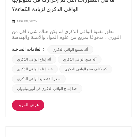
ما هي التطورات التي تم إحرازها في تكنولوجيا
الواقي الذكري لزيادة الكفاءة؟
Mar 08, 2025
تطور تقنية الواقي الذكري لم يكن هناك شيء أقل من
الثوري ، مدفوعًا بمزيج من علوم المواد والأتمتة والهندسة
الدقيقة. على مدار العقد الماضي ، ركزت الابتكارات على
تعزيز الراحة والمتانة والسلامة مع تبسيط عمليات الإنتاج.
العلامات الساخنة :
آلة تصنيع الواقي الذكري
في قلب هذا التقدم يكمن تحديث آلات تصنيع الواقي
الذكري، والتي تدمج الآن الأتمتة المتطور...
آلة صنع الواقي الذكري
آلة إنتاج الواقي الذكري
كم يكلف صنع الواقي الذكري
خط إنتاج الواقي الذكري
سعر آلة تصنيع الواقي الذكري
خط إنتاج الواقي الذكري في أنهويتيانيوان
عرض المزيد