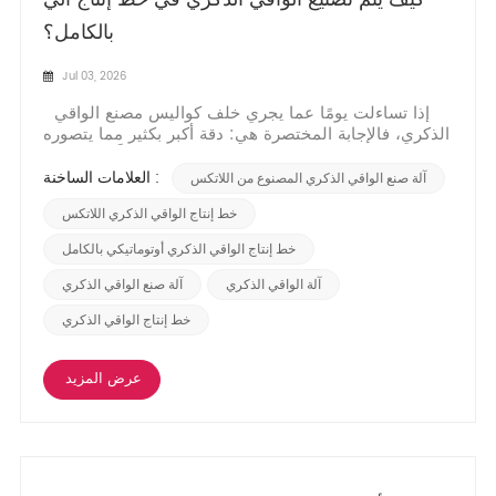
بالكامل؟
Jul 03, 2026
إذا تساءلت يومًا عما يجري خلف كواليس مصنع الواقي
الذكري، فالإجابة المختصرة هي: دقة أكبر بكثير مما يتصوره
معظم الناس. قد يبدو اللاتكس الطبيعي بسيطًا في حالته
السائلة، لكن تحويله إلى حاجز رقيق وموثوق يتطلب سلسلة
العلامات الساخنة :
آلة صنع الواقي الذكري المصنوع من اللاتكس
منسقة بدقة من الغمس والتجفيف والاختبار والتعبئة، وكلها
تتم بالتزامن بواسطة ن...
خط إنتاج الواقي الذكري اللاتكس
خط إنتاج الواقي الذكري أوتوماتيكي بالكامل
آلة الواقي الذكري
آلة صنع الواقي الذكري
خط إنتاج الواقي الذكري
عرض المزيد