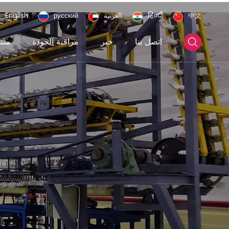
中文
हिन्दी
العربية
русский
English
اتصل بنا
خبر
مراقبة الجودة
منت