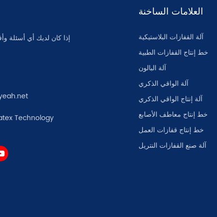
العلامات الساخنة
آلة القفازات البلاستيكية
إذا كان لديك أي أسئلة وأف
خط إنتاج القفازات الطبية
آلة البالون
آلة الواقي الذكري
yeah.net
آلة إنتاج الواقي الذكري
خط إنتاج معاطف الأصابع
atex Technology
خط إنتاج قفازات العمل
آلة صنع القفازات النتريل