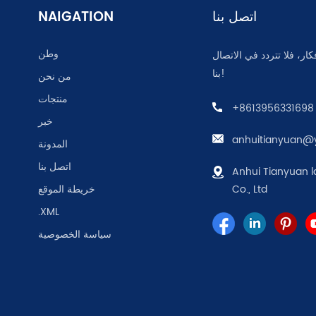
اتصل بنا
NAIGATION
وطن
كار، فلا تتردد في الاتصال
بنا!
من نحن
منتجات
+8613956331698
خبر
anhuitianyuan@
المدونة
اتصل بنا
Anhui Tianyuan l
Co., Ltd
خريطة الموقع
.XML
سياسة الخصوصية