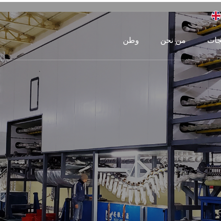
جات
من نحن
وطن