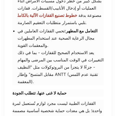
بشكل كبير من خطر دخول مسببات الأمراض أثناء
العمليات أو إدخال الأنابيب/القسطرات. قفازات
مصنوعة بدقة
خطوط تصنيع القفازات الآلية بالكامل
تلبي باستمرار متطلبات التعقيم الصارمة.
​التعامل مع المطهر:​
​تحمي القفازات العاملين في
مجال الرعاية الصحية عند استخدام المطهرات
والمعقمات القوية.
يعد الاستخدام الصحيح للقفازات - بما في ذلك
التغييرات في الوقت المناسب بين المرضى والمهام
- جزءًا لا يتجزأ من البروتوكولات مثل "النظيف
مقابل المتسخ" وإطار ANTT (تقنية عدم اللمس
المعقمة).
حماية لا غنى عنها، تتطلب الجودة
القفازات الطبية ليست مجرد لوازم تُستعمل لمرة
واحدة؛ بل هي معدات حماية شخصية أساسية مصممة