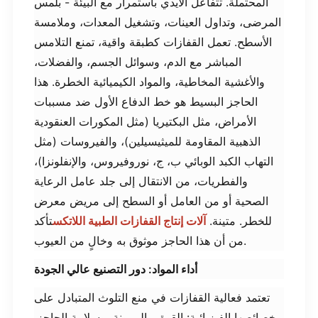
المحتملة. تتفاعل الأيدي باستمرار مع البيئة - بلمس
المرضى، وتداول العينات، وتشغيل المعدات، وملامسة
الأسطح. تعمل القفازات كطبقة واقية، تمنع التلامس
المباشر مع الدم، وسوائل الجسم، والفضلات،
والأغشية المخاطية، والمواد الكيميائية الخطرة. هذا
الحاجز البسيط هو خط الدفاع الأول ضد مسببات
الأمراض، مثل البكتيريا (مثل المكورات العنقودية
الذهبية المقاومة للميثيسيلين)، والفيروسات (مثل
التهاب الكبد الوبائي ب، ج، نوروفيروس، والإنفلونزا)،
والفطريات، من الانتقال إلى جلد عامل الرعاية
الصحية أو من العامل أو السطح إلى مريض معرض
للخطر. متينة.
آلات إنتاج القفازات الطبية اللاتكس
تأكد
من أن هذا الحاجز موثوق به وخالٍ من العيوب.
أداء المواد: دور التصنيع عالي الجودة
تعتمد فعالية القفازات في منع التلوث المتبادل على
خصائصها الفيزيائية: القوة، والمرونة، وسلامة الحاجز.