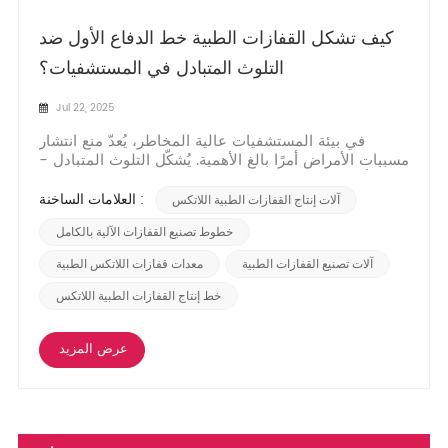
كيف تشكل القفازات الطبية خط الدفاع الأول ضد
التلوث المتبادل في المستشفيات؟
Jul 22, 2025
في بيئة المستشفيات عالية المخاطر، يُعدّ منع انتشار
مسببات الأمراض أمرًا بالغ الأهمية. يُشكّل التلوث المتبادل -
أي الانتقال غير المقصود للكائنات الدقيقة الضارة بين
الأشخاص أو الأسطح أو المعدات - تهديدًا مستمرًا لسلامة
العلامات الساخنة :
آلات إنتاج القفازات الطبية اللاتكس
المرضى والموظفين. تُعدّ القفازات الطبية حاجزًا ماديًا بالغ
الأهمية في بروتوكولات م...
خطوط تصنيع القفازات الآلية بالكامل
آلات تصنيع القفازات الطبية
معدات قفازات اللاتكس الطبية
خط إنتاج القفازات الطبية اللاتكس
عرض المزيد