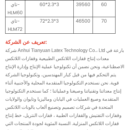
60
39560
60*2.3*3
تاي-
HLM60
70
46500
72*2.3*3
تاي-
HLM72
تعريف عن الشركة:
شركة Anhui Tianyuan Latex Technology Co.، Ltd بارعة في
معدات إنتاج قفازات اللاتكس الطبيعية وقفازات اللاتكس
الاصطناعية، ونحن نضمن أن تكنولوجيا عملية الإنتاج وإدارة الإنتاج
يتم التحكم فيها من قبل كبار المهندسين، وتكنولوجيا الشركة
قوية. نحن نستخدم التكنولوجيا المتقدمة المحلية والأجنبية أثناء
إنتاج معداتنا وتقنياتنا وصيغنا وعملياتنا ؛ كما نستخدم التكنولوجيا
المتقدمة وصيغ العمليات في اليابان وماليزيا وتايوان والولايات
المتحدة في شركات تصميم وتصنيع ألعاب بالونات اللاتكس
وقفازات التفتيش والقفازات الطبية ، قفازات النتريل، خط إنتاج
قفازات اللاتكس المنزلية. النسبة المئوية لجودة المنتجات التي