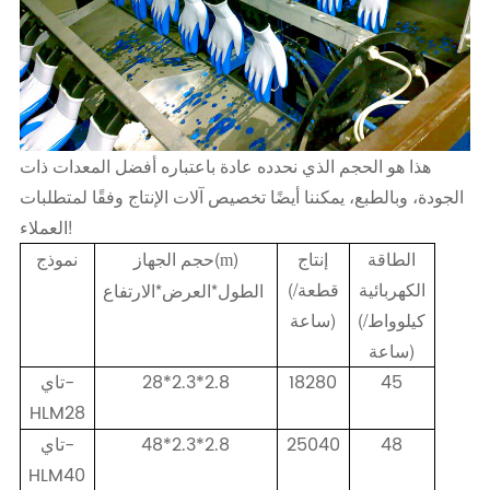
هذا هو الحجم الذي نحدده عادة باعتباره أفضل المعدات ذات
الجودة، وبالطبع، يمكننا أيضًا تخصيص آلات الإنتاج وفقًا لمتطلبات
العملاء!
الطاقة
إنتاج
)
حجم الجهاز(
نموذج
m
الكهربائية
(قطعة/
الطول*العرض*الارتفاع
(كيلوواط/
ساعة)
ساعة)
45
18280
28*2.3*2.8
تاي-
HLM28
48
25040
48*2.3*2.8
تاي-
HLM40